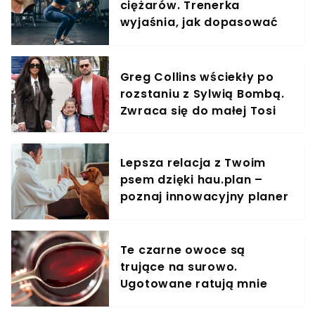
ciężarów. Trenerka
wyjaśnia, jak dopasować
trening do kobiecego
organizmu
Greg Collins wściekły po
rozstaniu z Sylwią Bombą.
Zwraca się do małej Tosi
Lepsza relacja z Twoim
psem dzięki hau.plan –
poznaj innowacyjny planer
treningowy
Te czarne owoce są
trujące na surowo.
Ugotowane ratują mnie
każdej zimy