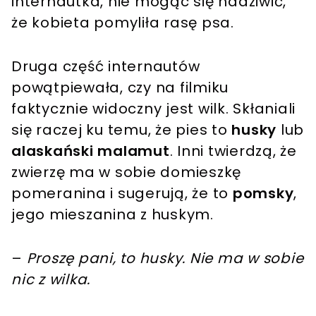
internautka, nie mogąc się nadziwić,
że kobieta pomyliła rasę psa.
Druga część internautów
powątpiewała, czy na filmiku
faktycznie widoczny jest wilk. Skłaniali
się raczej ku temu, że pies to
husky
lub
alaskański malamut
. Inni twierdzą, że
zwierzę ma w sobie domieszkę
pomeranina i sugerują, że to
pomsky
,
jego mieszanina z huskym.
–
Proszę pani, to husky. Nie ma w sobie
nic z wilka.