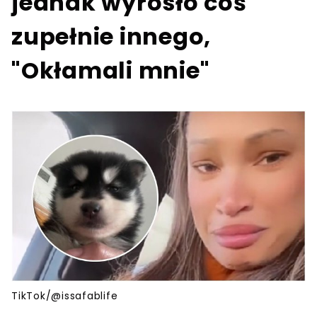
jednak wyrosło coś
zupełnie innego,
"Okłamali mnie"
TikTok/@issafablife