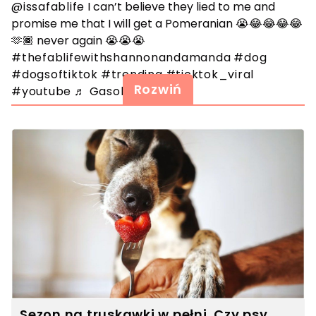
@issafablife
I can’t believe they lied to me and
promise me that I will get a Pomeranian 😭😂😂😂😂
🫶🏾 never again 😭😭😭
#thefablifewithshannonandamanda
#dog
#dogsoftiktok
#trending
#ticktok_viral
Rozwiń
#youtube
♬ Gasolina
Sezon na truskawki w pełni. Czy psy