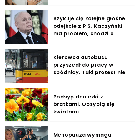
elementem diety roczniaka
Szykuje się kolejne głośne
odejście z PiS. Kaczyński
ma problem, chodzi o
znane nazwisko
Kierowca autobusu
przyszedł do pracy w
spódnicy. Taki protest nie
spodobał się przełożonym
Podsyp doniczki z
bratkami. Obsypią się
kwiatami
Menopauza wymaga