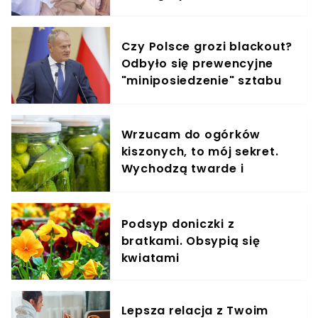
Czy Polsce grozi blackout?
Odbyło się prewencyjne
"miniposiedzenie" sztabu
kryzysowego
Wrzucam do ogórków
kiszonych, to mój sekret.
Wychodzą twarde i
soczyste, nie gazują
Podsyp doniczki z
bratkami. Obsypią się
kwiatami
Lepsza relacja z Twoim