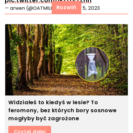
pic.twitter.com/iEzTrsTZhn
Rozwiń
— arwen (@OATMlLKLATTE)
July 5, 2023
Widziałeś to kiedyś w lesie? To
feromony, bez których bory sosnowe
mogłyby być zagrożone
Czytaj dalej