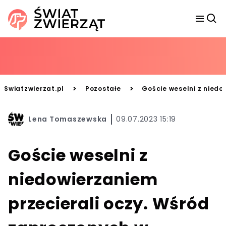
>
>
Swiatzwierzat.pl
Pozostałe
Goście weselni z niedo
Lena Tomaszewska
09.07.2023 15:19
Goście weselni z
niedowierzaniem
przecierali oczy. Wśród