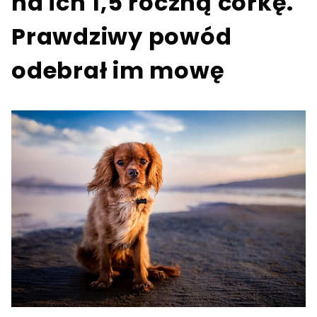
na ich 1,5 roczną córkę.
Prawdziwy powód
odebrał im mowę