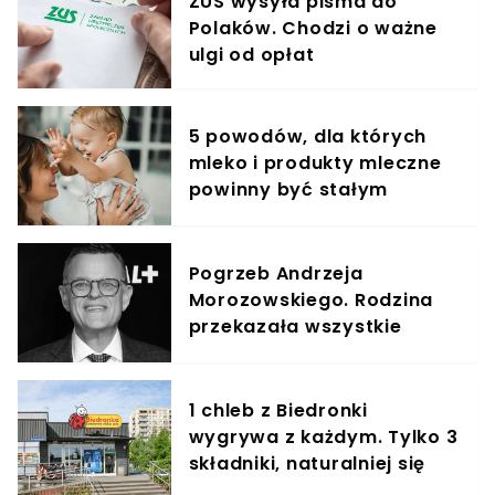
ZUS wysyła pisma do
Polaków. Chodzi o ważne
ulgi od opłat
5 powodów, dla których
mleko i produkty mleczne
powinny być stałym
elementem diety roczniaka
Pogrzeb Andrzeja
Morozowskiego. Rodzina
przekazała wszystkie
informacje
1 chleb z Biedronki
wygrywa z każdym. Tylko 3
składniki, naturalniej się
nie da