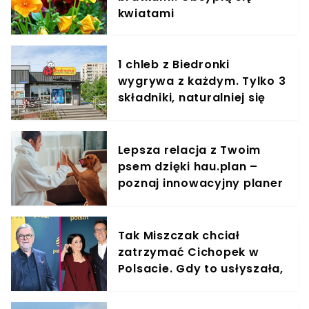
kwiatami
1 chleb z Biedronki
wygrywa z każdym. Tylko 3
składniki, naturalniej się
nie da
Lepsza relacja z Twoim
psem dzięki hau.plan –
poznaj innowacyjny planer
treningowy
Tak Miszczak chciał
zatrzymać Cichopek w
Polsacie. Gdy to usłyszała,
odmówiła