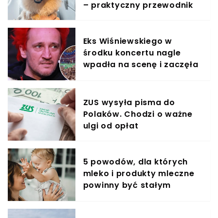
– praktyczny przewodnik
Eks Wiśniewskiego w
środku koncertu nagle
wpadła na scenę i zaczęła
krzyczeć. Publika zamarła
ZUS wysyła pisma do
Polaków. Chodzi o ważne
ulgi od opłat
5 powodów, dla których
mleko i produkty mleczne
powinny być stałym
elementem diety roczniaka