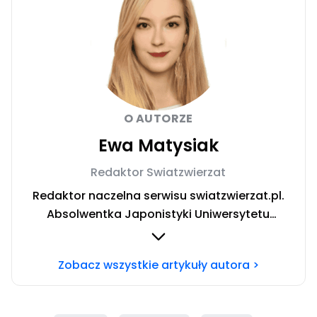
O AUTORZE
Ewa Matysiak
Redaktor Swiatzwierzat
Redaktor naczelna serwisu swiatzwierzat.pl.
Absolwentka Japonistyki Uniwersytetu
Warszawskiego. W trakcie rocznego wyjazdu
stypendialnego prowadziła badania nad
Zobacz wszystkie artykuły autora >
relacją człowiek-pies oraz roli domowych
pupili w japońskiej kulturze. W życiu prywatnym
niestrudzona podróżniczka poszukująca