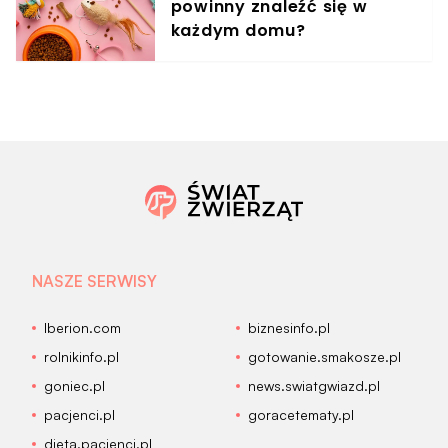
powinny znaleźć się w
każdym domu?
NASZE SERWISY
Iberion.com
biznesinfo.pl
rolnikinfo.pl
gotowanie.smakosze.pl
goniec.pl
news.swiatgwiazd.pl
pacjenci.pl
goracetematy.pl
dieta.pacjenci.pl