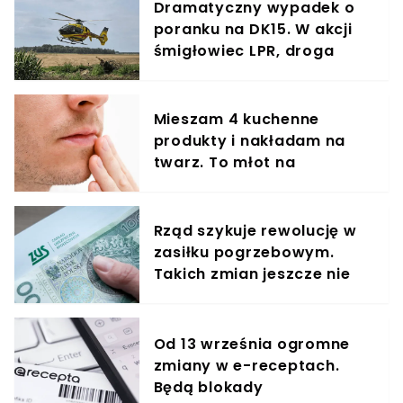
Dramatyczny wypadek o
poranku na DK15. W akcji
śmigłowiec LPR, droga
całkowicie zablokowana
Mieszam 4 kuchenne
produkty i nakładam na
twarz. To młot na
zmarszczki
Rząd szykuje rewolucję w
zasiłku pogrzebowym.
Takich zmian jeszcze nie
było, padł konkretny
termin
Od 13 września ogromne
zmiany w e-receptach.
Będą blokady