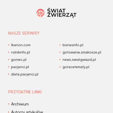
NASZE SERWISY
Iberion.com
biznesinfo.pl
rolnikinfo.pl
gotowanie.smakosze.pl
goniec.pl
news.swiatgwiazd.pl
pacjenci.pl
goracetematy.pl
dieta.pacjenci.pl
PRZYDATNE LINKI
Archiwum
Autorzy artykułów