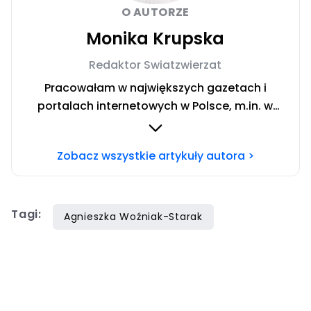
O AUTORZE
Monika Krupska
Redaktor Swiatzwierzat
Pracowałam w największych gazetach i
portalach internetowych w Polsce, m.in. w
dzienniku Super Express czy w portalach:
tvn24.pl, kobieta.wp.pl, viva.pl czy w party.pl.
Zobacz wszystkie artykuły autora >
Obecnie współtworzę portal swiatzwierzat.pl.
Chcesz się ze mną skontaktować? Napisz
adresowaną do mnie wiadomość na mail:
Tagi:
monika.krupska@swiatzwierzat.pl
Agnieszka Woźniak-Starak