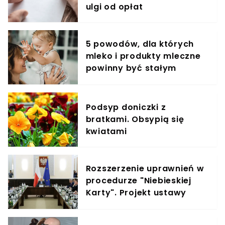
ulgi od opłat
5 powodów, dla których
mleko i produkty mleczne
powinny być stałym
elementem diety roczniaka
Podsyp doniczki z
bratkami. Obsypią się
kwiatami
Rozszerzenie uprawnień w
procedurze "Niebieskiej
Karty". Projekt ustawy
właśnie trafił do uzgodnień