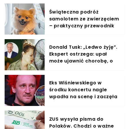
Świąteczna podróż
samolotem ze zwierzęciem
– praktyczny przewodnik
Donald Tusk: „Ledwo żyję”.
Ekspert ostrzega: upał
może ujawnić chorobę, o
której nie masz pojęcia
Eks Wiśniewskiego w
środku koncertu nagle
wpadła na scenę i zaczęła
krzyczeć. Publika zamarła
ZUS wysyła pisma do
Polaków. Chodzi o ważne