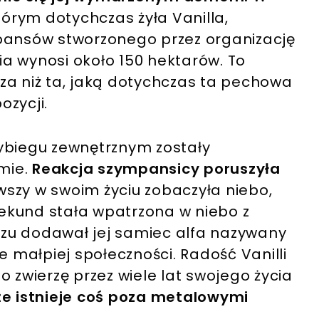
tórym dotychczas żyła Vanilla,
mpansów stworzonego przez organizację
a wynosi około 150 hektarów. To
za niż ta, jaką dotychczas ta pechowa
ozycji.
ybiegu zewnętrznym zostały
mie.
Reakcja szympansicy poruszyła
wszy w swoim życiu zobaczyła niebo,
 sekund stała wpatrzona w niebo z
zu dodawał jej samiec alfa nazywany
e małpiej społeczności. Radość Vanilli
o zwierzę przez wiele lat swojego życia
że istnieje coś poza metalowymi