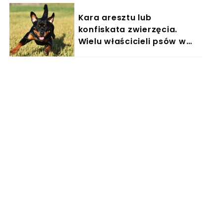
Kara aresztu lub
konfiskata zwierzęcia.
Wielu właścicieli psów w
Polsce nieświadomie łamie
prawo