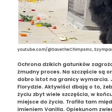
youtube.com/@SavetheChimpsInc, Szympa
Ochrona dzikich gatunków zagrożo
żmudny proces. Na szczęście są or
dobro istot na granicy wymarcia. 
Florydzie. Aktywiści dbają o to, ż
życiu zbyt wiele szczęścia, w koń
miejsce do życia. Trafiła tam mię
imieniem Vanilla. Opiekunom zwie