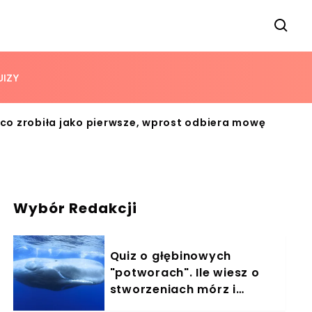
UIZY
 co zrobiła jako pierwsze, wprost odbiera mowę
Wybór Redakcji
Quiz o głębinowych
"potworach". Ile wiesz o
stworzeniach mórz i
oceanów?