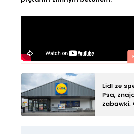
Lidl ze s
Psa, znaj
zabawki.
pupilowi 