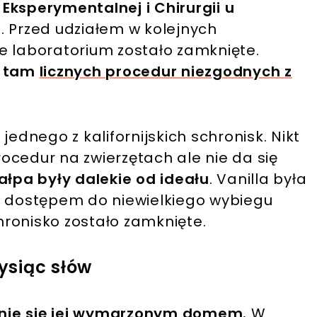
Eksperymentalnej i Chirurgii u
. Przed udziałem w kolejnych
e laboratorium zostało zamknięte.
e tam
licznych procedur niezgodnych z
jednego z kalifornijskich schronisk. Nikt
ocedur na zwierzętach ale nie da się
ałpa były dalekie od ideału
. Vanilla była
z dostępem do niewielkiego wybiegu
ronisko zostało zamknięte.
tysiąc słów
tanie się jej wymarzonym domem.
W