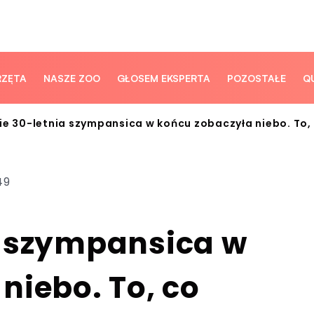
RZĘTA
NASZE ZOO
GŁOSEM EKSPERTA
POZOSTAŁE
Q
ie 30-letnia szympansica w końcu zobaczyła niebo. To,
49
a szympansica w
niebo. To, co