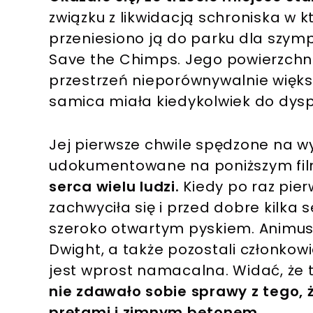
związku z likwidacją schroniska w k
przeniesiono ją do parku dla szy
Save the Chimps. Jego powierzchni
przestrzeń nieporównywalnie więks
samica miała kiedykolwiek do dysp
Jej pierwsze chwile spędzone na w
udokumentowane na poniższym fil
serca wielu ludzi.
Kiedy po raz pier
zachwyciła się i przed dobre kilka
szeroko otwartym pyskiem. Animus
Dwight, a także pozostali członkowi
jest wprost namacalna. Widać, że t
nie zdawało sobie sprawy z tego, 
prętami i zimnym betonem.