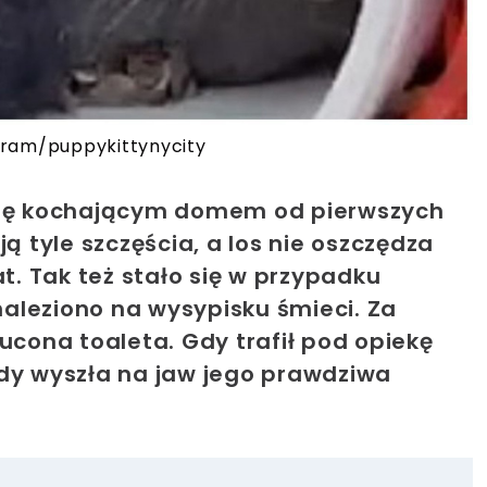
tagram/puppykittynycity
 się kochającym domem od pierwszych
ą tyle szczęścia, a los nie oszczędza
at. Tak też stało się w przypadku
aleziono na wysypisku śmieci. Za
ucona toaleta. Gdy trafił pod opiekę
edy wyszła na jaw jego prawdziwa