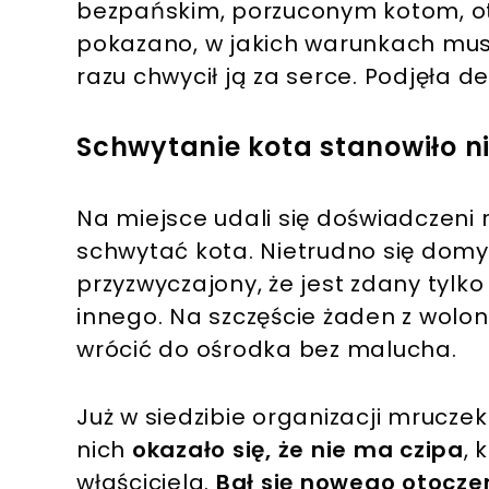
bezpańskim, porzuconym kotom, o
pokazano, w jakich warunkach musi
razu chwycił ją za serce. Podjęła d
Schwytanie kota stanowiło n
Na miejsce udali się doświadczeni r
schwytać kota. Nietrudno się domyśli
przyzwyczajony, że jest zdany tylko 
innego. Na szczęście żaden z wolon
wrócić do ośrodka bez malucha.
Już w siedzibie organizacji mrucze
nich
okazało się, że nie ma czipa
, 
właściciela.
Bał się nowego otoczen