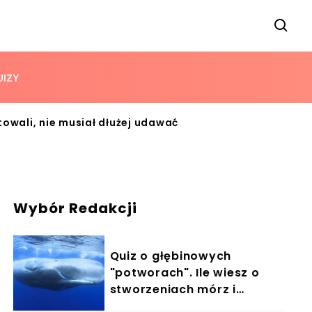
UIZY
towali, nie musiał dłużej udawać
Wybór Redakcji
Quiz o głębinowych
"potworach". Ile wiesz o
stworzeniach mórz i
oceanów?