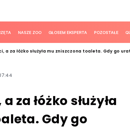
RZĘTA
NASZE ZOO
GŁOSEM EKSPERTA
POZOSTAŁE
Q
i, a za łóżko służyła mu zniszczona toaleta. Gdy go ura
07:44
 a za łóżko służyła
aleta. Gdy go