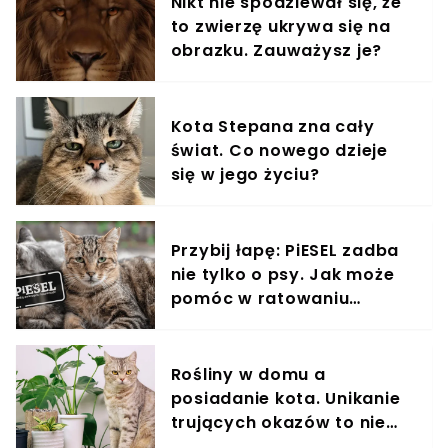
Nikt nie spodziewał się, że
to zwierzę ukrywa się na
obrazku. Zauważysz je?
Kota Stepana zna cały
świat. Co nowego dzieje
się w jego życiu?
Przybij łapę: PiESEL zadba
nie tylko o psy. Jak może
pomóc w ratowaniu
kotów?
Rośliny w domu a
posiadanie kota. Unikanie
trujących okazów to nie
wszystko