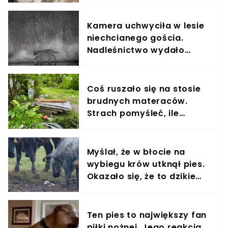
Kamera uchwyciła w lesie
niechcianego gościa.
Nadleśnictwo wydało
komunikat
Coś ruszało się na stosie
brudnych materaców.
Strach pomyśleć, ile
czekały na pomoc
Myślał, że w błocie na
wybiegu krów utknął pies.
Okazało się, że to dzikie
zwierzę
Ten pies to największy fan
piłki nożnej. Jego reakcja