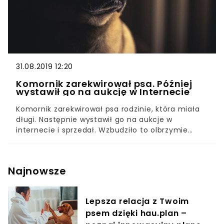
31.08.2019 12:20
Komornik zarekwirował psa. Później
wystawił go na aukcję w Internecie
Komornik zarekwirował psa rodzinie, która miała
długi. Następnie wystawił go na aukcje w
internecie i sprzedał. Wzbudziło to olbrzymie
poruszenie wśród internautów. Czy mężczyzna
miał prawo tak postąpić? Długi czy komornik na
pewno nie należą do rzeczy przyjemnych, jednak
Najnowsze
to, co spotkało tą rodzinę jest szokujące. Pewna
niemiecka rodzina nie płaciła podatków za
swojego psa, więc komornik musiał zarekwirować
Lepsza relacja z Twoim
czworonoga. Potem sprzedał go w internecie.
psem dzięki hau.plan –