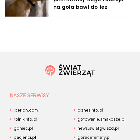
na gola bawi do łez
NASZE SERWISY
Iberion.com
biznesinfo.pl
rolnikinfo.pl
gotowanie.smakosze.pl
goniec.pl
news.swiatgwiazd.pl
pacjenci.pl
goracetematy.pl