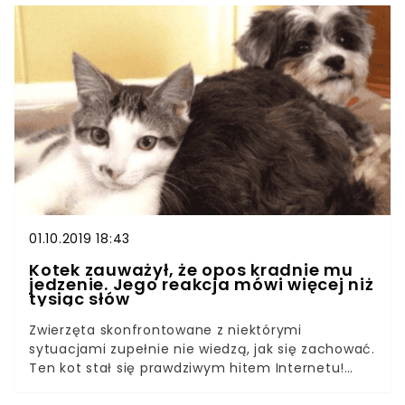
tydzień. Kobieta nie miała pojęcia, że ten składnik
jest tak szkodliwy dla zwierząt. Teraz chce
ostrzec wszystkich posiadaczy psów, by uważali
na to, co jedzą ich pupile. Wiemy, że są rzeczy,
których pod żadnym pozorem nie można dawać
zwierzakom. Należy do nich między innymi
czekolada. To powszechna wiedza, więc
właściciele psów pilnują, by ich pupile się do niej
nie dorwały. Jednak nasze psy, tak jak ta suczka,
uwielbiają słodkości. Dlatego czasami dajemy im
słodycze, które, jak nam się wydaje, im nie
zaszkodzą.
01.10.2019 18:43
Kotek zauważył, że opos kradnie mu
jedzenie. Jego reakcja mówi więcej niż
tysiąc słów
Zwierzęta skonfrontowane z niektórymi
sytuacjami zupełnie nie wiedzą, jak się zachować.
Ten kot stał się prawdziwym hitem Internetu!
Kiedy tylko jego zdjęcia pojawiły się w sieci,