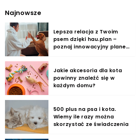
natychmiast skradły serca milionów osób.
Wyobrażacie sobie, co musiał poczuć głodny
Najnowsze
futrzak, kiedy zobaczył, że nieproszony gość
wyjada jedzenie z jego miski? Całe szczęście
wszystko uwiecznione jest na zdjęciach. W
Lepsza relacja z Twoim
społeczeństwie uznaje się, że koty są puchatymi
psem dzięki hau.plan –
egoistami, które myślą tylko o sobie. Widząc
reakcję tego czworonoga, zdecydowanie nie
poznaj innowacyjny planer
możemy się z tym zgodzić. Jego mimika i
treningowy
zdezorientowane spojrzenie rozbawia do bez.
Zresztą, zobaczcie sami.
Jakie akcesoria dla kota
powinny znaleźć się w
każdym domu?
500 plus na psa i kota.
Wiemy ile razy można
skorzystać ze świadczenia