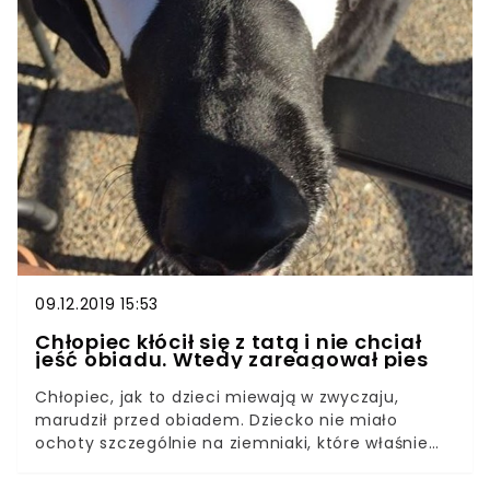
09.12.2019 15:53
Chłopiec kłócił się z tatą i nie chciał
jeść obiadu. Wtedy zareagował pies
Chłopiec, jak to dzieci miewają w zwyczaju,
marudził przed obiadem. Dziecko nie miało
ochoty szczególnie na ziemniaki, które właśnie
miał zacząć przygotowywać jego tata. Zupełnie
inne podejście do tego dania miał jeden z