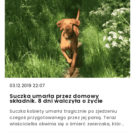
uroczych psów husky, który natychmiast
zareagował na wybredne zachowanie chłopca.
Jego uchwycona na nagraniu reakcja zachwyca.
Wszyscy wiemy, jakie dzieci mają podejście do
jedzenia. Zdarza się, że potrafią miesiącami żywić
się tylko jednym i tym samym, czasami miewają
najdziwniejsze pomysły na temat tego, co
kwalifikuje się jako odpowiednie jedzenie na
obiad. Ten chłopiec, jak wiele innych dzieci, nie
jest fanem ziemniaków. Zupełnie inne podejście
ma Mishka, pies rodziny.
03.12.2019 22:07
Suczka umarła przez domowy
składnik. 8 dni walczyła o życie
Suczka kobiety umarła tragicznie po zjedzeniu
czegoś przygotowanego przez jej panią. Teraz
właścicielka obwinia się o śmierć zwierzaka, który
przed śmiercią cierpiał katusze przez ponad