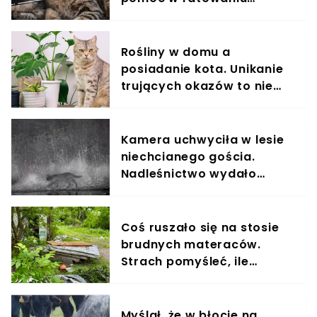
kotów?
Rośliny w domu a
posiadanie kota. Unikanie
trujących okazów to nie
wszystko
Kamera uchwyciła w lesie
niechcianego gościa.
Nadleśnictwo wydało
komunikat
Coś ruszało się na stosie
brudnych materaców.
Strach pomyśleć, ile
czekały na pomoc
Myślał, że w błocie na