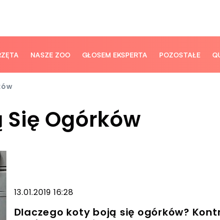
RZĘTA
NASZE ZOO
GŁOSEM EKSPERTA
POZOSTAŁE
Q
ków
ą Się Ogórków
13.01.2019 16:28
Dlaczego koty boją się ogórków? Kontro