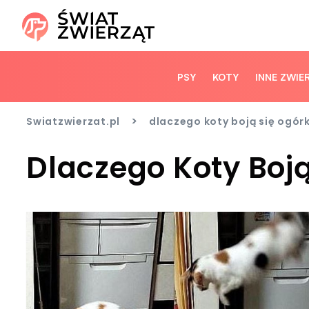
PSY
KOTY
INNE ZWIE
>
Swiatzwierzat.pl
dlaczego koty boją się ogór
Dlaczego Koty Boj