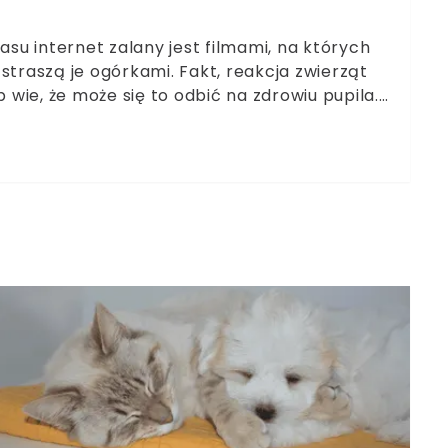
u internet zalany jest filmami, na których
straszą je ogórkami. Fakt, reakcja zwierząt
wie, że może się to odbić na zdrowiu pupila.
odzieliły wielbicieli kotów na dwa obozy –
e tego zjawiska. Dr Roger Mugford, brytyjski
ty boją się ogórków i jaki wpływ może mieć na
raszenie kota ogórkiem faktycznie może
 z tego artykułu.