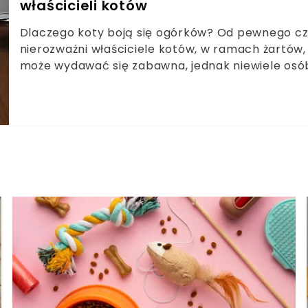
właścicieli kotów
Dlaczego koty boją się ogórków? Od pewnego czas
nierozważni właściciele kotów, w ramach żartów, 
może wydawać się zabawna, jednak niewiele osób 
Dlaczego tak się dzieje? Kontrowersyjne filmiki p
zobacz, kto ma rację. Istnieje naukowe wyjaśnieni
weterynarz i behawiorysta objaśnia, dlaczego ko
nie tak lekkomyślna postawa właścicieli. Czy st
zagrażać zdrowiu pupila? Wszystkiego dowiesz się