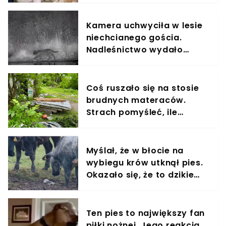
Kamera uchwyciła w lesie
niechcianego gościa.
Nadleśnictwo wydało
komunikat
Coś ruszało się na stosie
brudnych materaców.
Strach pomyśleć, ile
czekały na pomoc
Myślał, że w błocie na
wybiegu krów utknął pies.
Okazało się, że to dzikie
zwierzę
Ten pies to największy fan
piłki nożnej. Jego reakcja