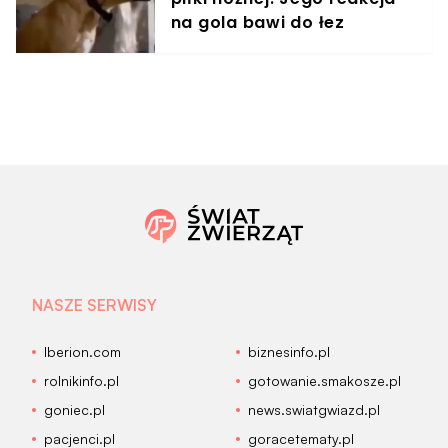
na gola bawi do łez
NASZE SERWISY
Iberion.com
biznesinfo.pl
rolnikinfo.pl
gotowanie.smakosze.pl
goniec.pl
news.swiatgwiazd.pl
pacjenci.pl
goracetematy.pl