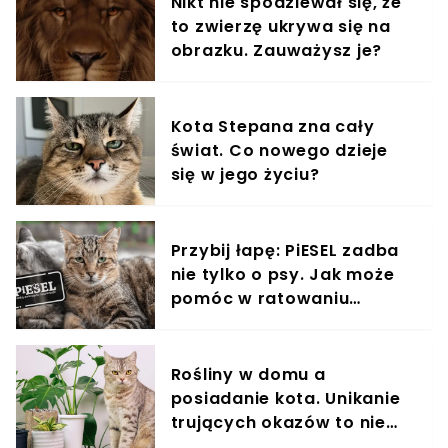
Nikt nie spodziewał się, że
to zwierzę ukrywa się na
obrazku. Zauważysz je?
Kota Stepana zna cały
świat. Co nowego dzieje
się w jego życiu?
Przybij łapę: PiESEL zadba
nie tylko o psy. Jak może
pomóc w ratowaniu
kotów?
Rośliny w domu a
posiadanie kota. Unikanie
trujących okazów to nie
wszystko