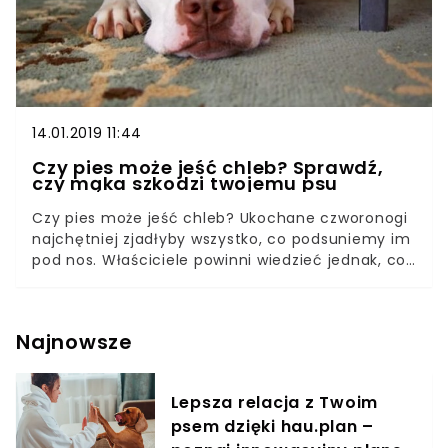
14.01.2019 11:44
Czy pies może jeść chleb? Sprawdź,
czy mąka szkodzi twojemu psu
Czy pies może jeść chleb? Ukochane czworonogi
najchętniej zjadłyby wszystko, co podsuniemy im
pod nos. Właściciele powinni wiedzieć jednak, co
pies może, a czego nie może jeść, a także w
jakich dawkach podawać psu jedzenie. Jeżeli twój
pies znacząco patrzy na ciebie, gdy jesz kanapki i
Najnowsze
zastanawiasz się, czy kawałek chleba, a w
szczególności mąka, nie zaszkodzi twojemu
pupilowi, ten artykuł jest właśnie dla ciebie!
Lepsza relacja z Twoim
Lubimy dzielić się z innymi, także z naszymi
psem dzięki hau.plan –
ukochanymi pupilami. Są jednak pewne produkty,