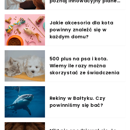
które może i nie wydają się szkodliwe na pierwszy
poznaj innowacyjny planer
rzut oka, jednak jedzenie ich raczej naszemu psu
treningowy
nie posłuży. Należy do nich między innymi chleb,
który oczywiście nie jest toksyczny, ale nie jest
Jakie akcesoria dla kota
także najlepszym wyborem, jeśli chodzi o
powinny znaleźć się w
przekąskę dla pieska. Dlaczego? Powodów jest
każdym domu?
kilka. Jest wiele innych produktów, które mogą
posłużyć jako lepszy przysmak dla zwierzaka i nie
będziemy musieli martwić się ewentualnymi
konsekwencjami. Zobacz, czy pies może jeść
500 plus na psa i kota.
chleb i dlaczego!
Wiemy ile razy można
skorzystać ze świadczenia
Rekiny w Bałtyku. Czy
powinniśmy się bać?