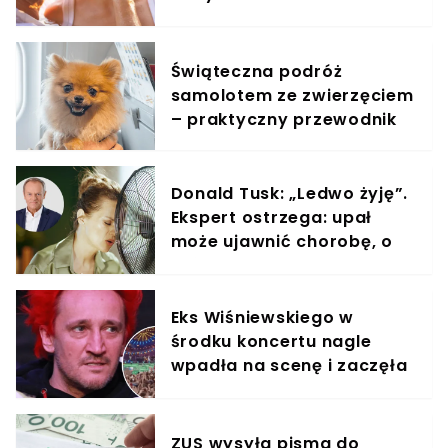
zdjęciach widać, co
wyprawiali w wodzie
Świąteczna podróż
samolotem ze zwierzęciem
– praktyczny przewodnik
Donald Tusk: „Ledwo żyję”.
Ekspert ostrzega: upał
może ujawnić chorobę, o
której nie masz pojęcia
Eks Wiśniewskiego w
środku koncertu nagle
wpadła na scenę i zaczęła
krzyczeć. Publika zamarła
ZUS wysyła pisma do