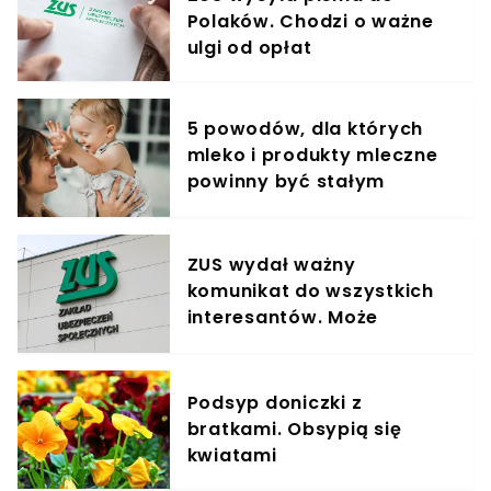
Polaków. Chodzi o ważne
ulgi od opłat
5 powodów, dla których
mleko i produkty mleczne
powinny być stałym
elementem diety roczniaka
ZUS wydał ważny
komunikat do wszystkich
interesantów. Może
pokrzyżować plany.
"Przepraszamy"
Podsyp doniczki z
bratkami. Obsypią się
kwiatami