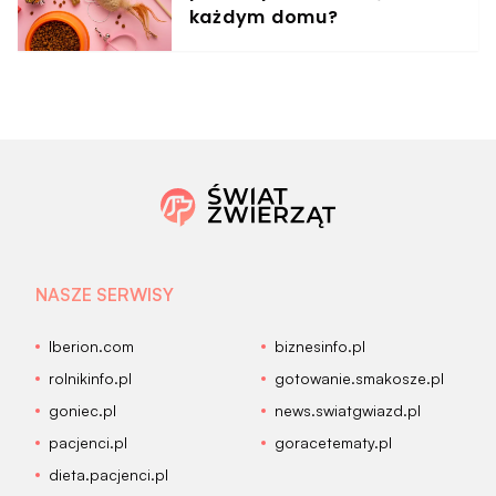
każdym domu?
NASZE SERWISY
Iberion.com
biznesinfo.pl
rolnikinfo.pl
gotowanie.smakosze.pl
goniec.pl
news.swiatgwiazd.pl
pacjenci.pl
goracetematy.pl
dieta.pacjenci.pl