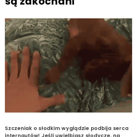
są zakochani
Szczeniak o słodkim wyglądzie podbija serca
internautów! Jeśli uwielbiasz słodycze, na