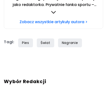
jako redaktorka. Prywatnie fanka sportu –
zwłaszcza siatkówki i miłośniczka zwierząt.
Szczęśliwa posiadaczka cavaliera. Chcesz się
Zobacz wszystkie artykuły autora >
ze mną skontaktować?Napisz adresowaną do
mnie wiadomość na mail:
redakcja@swiatzwierzat.pl
Tagi:
Pies
Świat
Nagranie
Wybór Redakcji