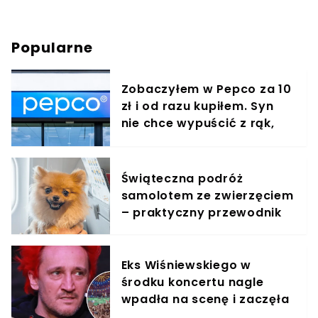
Popularne
Zobaczyłem w Pepco za 10
zł i od razu kupiłem. Syn
nie chce wypuścić z rąk,
jest zachwycony
Świąteczna podróż
samolotem ze zwierzęciem
– praktyczny przewodnik
Eks Wiśniewskiego w
środku koncertu nagle
wpadła na scenę i zaczęła
krzyczeć. Publika zamarła