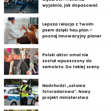
wyjaśnia, jak dopasować
trening do kobiecego
organizmu
Lepsza relacja z Twoim
psem dzięki hau.plan –
poznaj innowacyjny planer
treningowy
Polski aktor omal nie
został wpuszczony do
samolotu. Do takiej sceny
doszło na lotnisku
Nadchodzi „ustawa
fotoradarowa”. Nowy
projekt ministerstwa
ułatwi ściganie wykroczeń