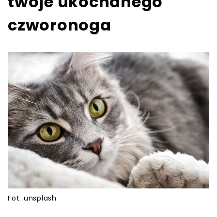
twoje ukochanego
czworonoga
Fot. unsplash