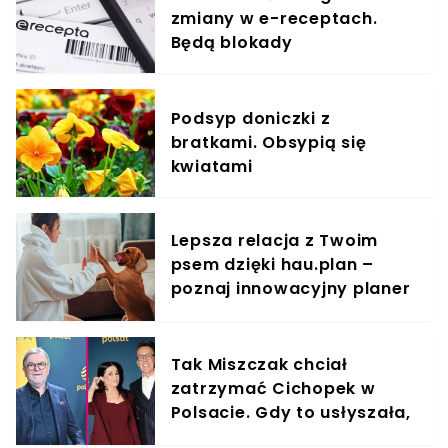
zmiany w e-receptach.
Będą blokady
Podsyp doniczki z
bratkami. Obsypią się
kwiatami
Lepsza relacja z Twoim
psem dzięki hau.plan –
poznaj innowacyjny planer
treningowy
Tak Miszczak chciał
zatrzymać Cichopek w
Polsacie. Gdy to usłyszała,
odmówiła