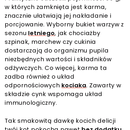
w których zamknięta jest karma,
znacznie ułatwiają jej nakładanie i
porcjowanie. Wyborny bukiet warzyw z
sezonu
letniego
, jak chociażby
szpinak, marchew czy cukinia
dostarczają do organizmu pupila
niezbędnych wartości i składników
odżywczych. Co więcej, karma ta
zadba również o układ
odpornościowych
kociaka
. Zawarty w
składzie cynk wspomaga układ
immunologiczny.
Tak smakowitą dawkę kocich delicji
twój kot pokocha nawet
bez dodatku