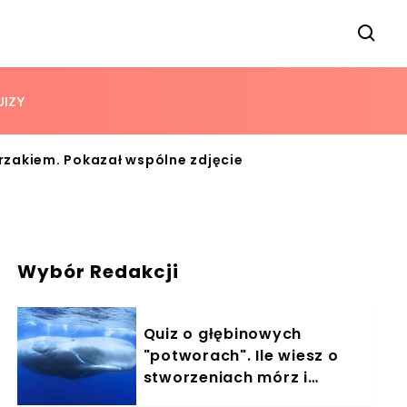
UIZY
rzakiem. Pokazał wspólne zdjęcie
Wybór Redakcji
Quiz o głębinowych
"potworach". Ile wiesz o
stworzeniach mórz i
oceanów?