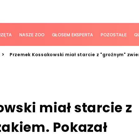
RZĘTA
NASZE ZOO
GŁOSEM EKSPERTA
POZOSTAŁE
Q
>
Przemek Kossakowski miał starcie z "groźnym" zwie
wski miał starcie z
zakiem. Pokazał