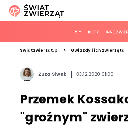
PSY
KOTY
INNE ZWIE
>
Swiatzwierzat.pl
Gwiazdy i ich zwierzęta
Zuza Siwek
03.12.2020 01:00
Przemek Kossako
"groźnym" zwier