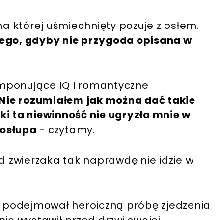
na której uśmiechnięty pozuje z osłem.
nego, gdyby nie przygoda opisana w
mponujące IQ i romantyczne
 Nie rozumiałem jak można dać takie
ki ta niewinność nie ugryzła mnie w
gosłupa
- czytamy.
ąd zwierzaka tak naprawdę nie idzie w
ni podejmował heroiczną próbę zjedzenia