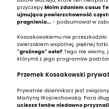
butów Macieja, które ten nieopatrz
przyczepy.
Moim zdaniem casus Ter
ujmująca powierzchowność często
pragnienia...
- podsumował w zaba
Kossakowskiemu nie przeszkodziło t
zwierzakiem wspólnej, pięknej fotki
"groźnego" osła?
Tego nie wiemy, 
którymś z jego programów podróżn
Przemek Kossakowski prywat
Prywatnie dziennikarz jest związany
Martyną Wojciechowską. Para dług
uciesze fanów niedawno przyznali,