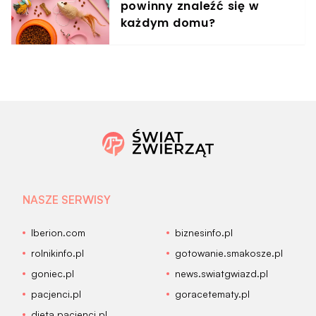
powinny znaleźć się w
każdym domu?
NASZE SERWISY
Iberion.com
biznesinfo.pl
rolnikinfo.pl
gotowanie.smakosze.pl
goniec.pl
news.swiatgwiazd.pl
pacjenci.pl
goracetematy.pl
dieta.pacjenci.pl