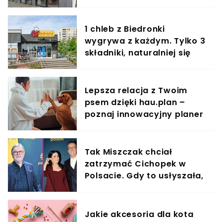
pierwsza w Europie
1 chleb z Biedronki
wygrywa z każdym. Tylko 3
składniki, naturalniej się
nie da
Lepsza relacja z Twoim
psem dzięki hau.plan –
poznaj innowacyjny planer
treningowy
Tak Miszczak chciał
zatrzymać Cichopek w
Polsacie. Gdy to usłyszała,
odmówiła
Jakie akcesoria dla kota