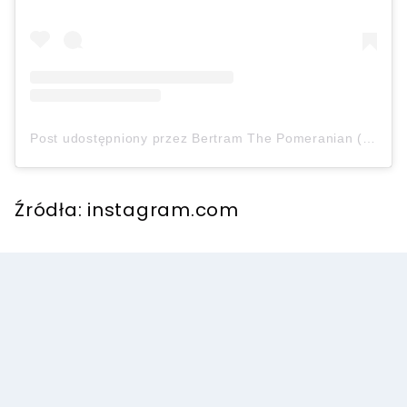
Post udostępniony przez Bertram The Pomeranian (@bertiebertthepom)
Źródła: instagram.com