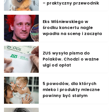
– praktyczny przewodnik
Eks Wiśniewskiego w
środku koncertu nagle
wpadła na scenę i zaczęła
krzyczeć. Publika zamarła
ZUS wysyła pisma do
Polaków. Chodzi o ważne
ulgi od opłat
5 powodów, dla których
mleko i produkty mleczne
powinny być stałym
elementem diety roczniaka