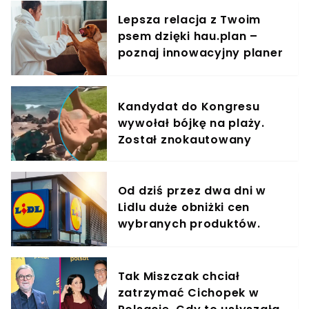
Lepsza relacja z Twoim
psem dzięki hau.plan –
poznaj innowacyjny planer
treningowy
Kandydat do Kongresu
wywołał bójkę na plaży.
Został znokautowany
Od dziś przez dwa dni w
Lidlu duże obniżki cen
wybranych produktów.
Taniej nawet o 60%
Tak Miszczak chciał
zatrzymać Cichopek w