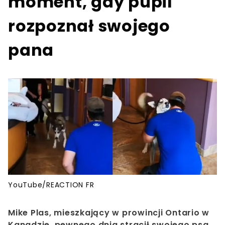
moment, gdy pupil
rozpoznał swojego
pana
YouTube/REACTION FR
Mike Plas,
mieszkający w prowincji Ontario w
Kanadzie, pewnego dnia stracił swojego psa.