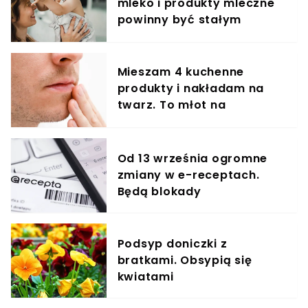
mleko i produkty mleczne
powinny być stałym
elementem diety roczniaka
Mieszam 4 kuchenne
produkty i nakładam na
twarz. To młot na
zmarszczki
Od 13 września ogromne
zmiany w e-receptach.
Będą blokady
Podsyp doniczki z
bratkami. Obsypią się
kwiatami