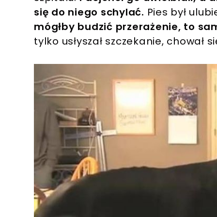
się do niego schylać.
Pies był ulub
mógłby budzić przerażenie, to sa
tylko usłyszał szczekanie, chował si