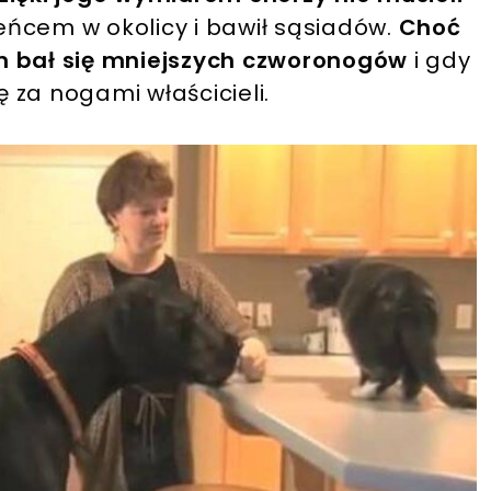
ieńcem w okolicy i bawił sąsiadów.
Choć
m bał się mniejszych czworonogów
i gdy
ę za nogami właścicieli.