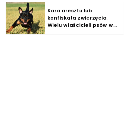
Kara aresztu lub
konfiskata zwierzęcia.
Wielu właścicieli psów w
Polsce nieświadomie łamie
prawo