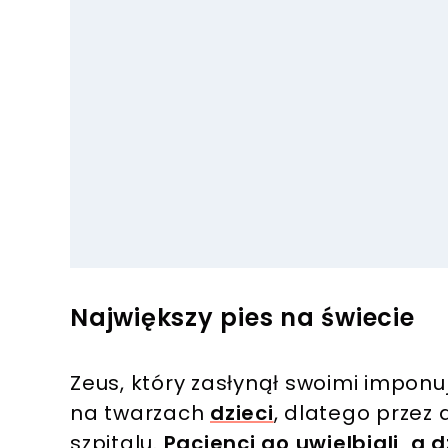
Największy pies na świecie
Zeus, który zasłynął swoimi impon
na twarzach
dzieci
, dlatego przez
szpitalu.
Pacjenci go uwielbiali, a 