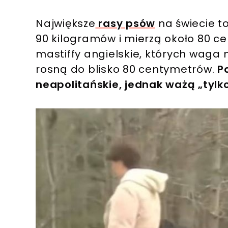
Największe
rasy psów
na świecie t
90 kilogramów i mierzą około 80 c
mastiffy angielskie, których waga
rosną do blisko 80 centymetrów.
P
neapolitańskie, jednak ważą „tylk