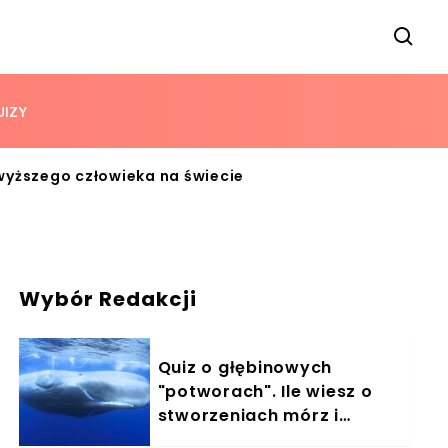
UIZY
jwyższego człowieka na świecie
Wybór Redakcji
Quiz o głębinowych
"potworach". Ile wiesz o
stworzeniach mórz i
oceanów?