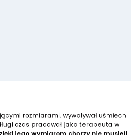
ującymi rozmiarami, wywoływał uśmiech
 długi czas pracował jako terapeuta w
dzięki jego wymiarom chorzy nie musieli