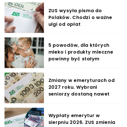
ZUS wysyła pisma do
Polaków. Chodzi o ważne
ulgi od opłat
5 powodów, dla których
mleko i produkty mleczne
powinny być stałym
elementem diety roczniaka
Zmiany w emeryturach od
2027 roku. Wybrani
seniorzy dostaną nawet
552 zł więcej miesięcznie
Wypłaty emerytur w
sierpniu 2026. ZUS zmienia