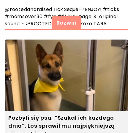
@rootedandraised
Tick Sequel->ENJOY!
#ticks
#momsover30
#fyp
#foryoupage
♬ original
Rozwiń
sound - 🌱ROOTED & RAISED | xoxo TARA
Pozbyli się psa, “Szukał ich każdego
dnia”. Los sprawił mu najpiękniejszą