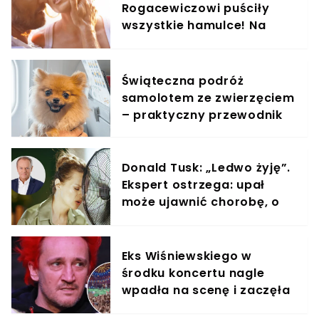
Rogacewiczowi puściły
wszystkie hamulce! Na
zdjęciach widać, co
wyprawiali w wodzie
Świąteczna podróż
samolotem ze zwierzęciem
– praktyczny przewodnik
Donald Tusk: „Ledwo żyję”.
Ekspert ostrzega: upał
może ujawnić chorobę, o
której nie masz pojęcia
Eks Wiśniewskiego w
środku koncertu nagle
wpadła na scenę i zaczęła
krzyczeć. Publika zamarła