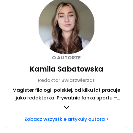
O AUTORZE
Kamila Sabatowska
Redaktor Swiatzwierzat
Magister filologii polskiej, od kilku lat pracuje
jako redaktorka. Prywatnie fanka sportu –
zwłaszcza siatkówki i miłośniczka zwierząt.
Szczęśliwa posiadaczka cavaliera. Chcesz się
Zobacz wszystkie artykuły autora >
ze mną skontaktować?Napisz adresowaną do
mnie wiadomość na mail: