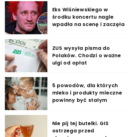
Eks Wiśniewskiego w
środku koncertu nagle
wpadła na scenę i zaczęła
krzyczeć. Publika zamarła
ZUS wysyła pisma do
Polaków. Chodzi o ważne
ulgi od opłat
5 powodów, dla których
mleko i produkty mleczne
powinny być stałym
elementem diety roczniaka
Nie pij tej butelki. GIS
ostrzega przed