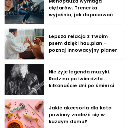
Menopauza wymaga
ciężarów. Trenerka
wyjaśnia, jak dopasować
trening do kobiecego
organizmu
Lepsza relacja z Twoim
psem dzięki hau.plan –
poznaj innowacyjny planer
treningowy
Nie żyje legenda muzyki.
Rodzina potwierdziła
kilkanaście dni po śmierci
artysty
Jakie akcesoria dla kota
powinny znaleźć się w
każdym domu?