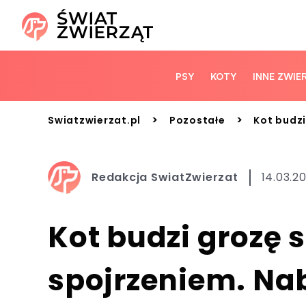
PSY
KOTY
INNE ZWIE
>
>
Swiatzwierzat.pl
Pozostałe
Kot budz
Redakcja SwiatZwierzat
14.03.2
Kot budzi grozę
spojrzeniem. N