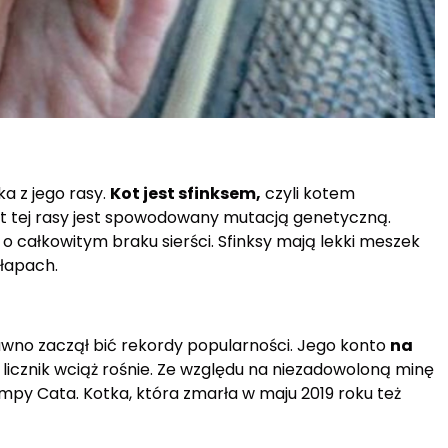
a z jego rasy.
Kot jest sfinksem,
czyli kotem
t tej rasy jest spowodowany mutacją genetyczną.
o całkowitym braku sierści. Sfinksy mają lekki meszek
 łapach.
dawno zaczął bić rekordy popularności. Jego konto
na
i licznik wciąż rośnie. Ze względu na niezadowoloną minę
py Cata. Kotka, która zmarła w maju 2019 roku też