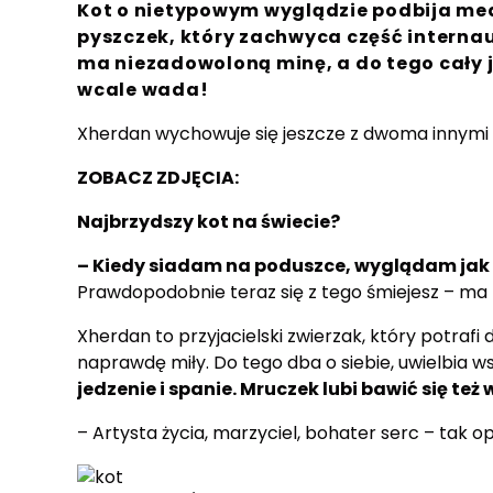
Kot o nietypowym wyglądzie podbija med
pyszczek, który zachwyca część internau
ma niezadowoloną minę, a do tego cały je
wcale wada!
Xherdan wychowuje się jeszcze z dwoma innymi k
ZOBACZ ZDJĘCIA:
Najbrzydszy kot na świecie?
– Kiedy siadam na poduszce, wyglądam ja
Prawdopodobnie teraz się z tego śmiejesz – ma
Xherdan to przyjacielski zwierzak, który potrafi
naprawdę miły. Do tego dba o siebie, uwielbia ws
jedzenie i spanie. Mruczek lubi bawić się też
– Artysta życia, marzyciel, bohater serc – tak op