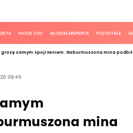
RZĘTA
NASZE ZOO
GŁOSEM EKSPERTA
POZOSTAŁE
Q
i grozę samym spojrzeniem. Naburmuszona mina podbił
020 09:45
 samym
aburmuszona mina