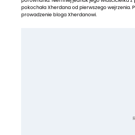
porównania. Niemniej jednak jego właścicielka z
pokochała Xherdana od pierwszego wejrzenia. Pró
prowadzenie bloga Xherdanowi.