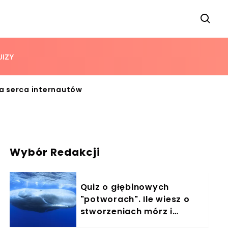
UIZY
a serca internautów
Wybór Redakcji
Quiz o głębinowych
"potworach". Ile wiesz o
stworzeniach mórz i
oceanów?