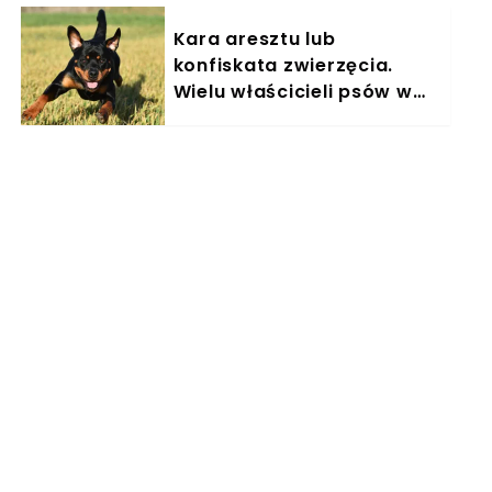
Kara aresztu lub
konfiskata zwierzęcia.
Wielu właścicieli psów w
Polsce nieświadomie łamie
prawo