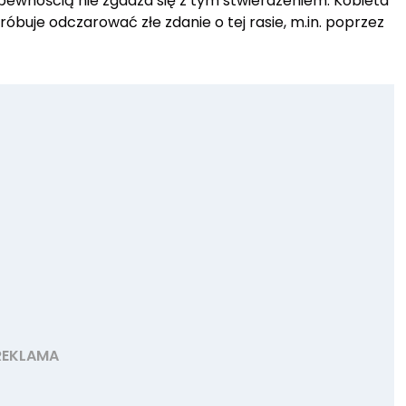
 pewnością nie zgadza się z tym stwierdzeniem. Kobieta
buje odczarować złe zdanie o tej rasie, m.in. poprzez