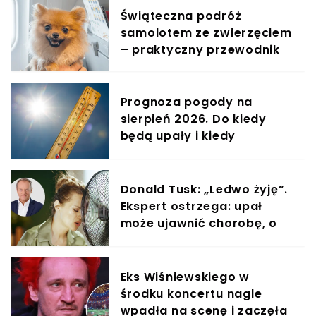
Świąteczna podróż
samolotem ze zwierzęciem
– praktyczny przewodnik
Prognoza pogody na
sierpień 2026. Do kiedy
będą upały i kiedy
nadejdzie ochłodzenie?
Donald Tusk: „Ledwo żyję”.
Ekspert ostrzega: upał
może ujawnić chorobę, o
której nie masz pojęcia
Eks Wiśniewskiego w
środku koncertu nagle
wpadła na scenę i zaczęła