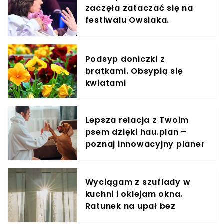
zaczęła zataczać się na
festiwalu Owsiaka.
Publiczność musiała
zareagować
Podsyp doniczki z
bratkami. Obsypią się
kwiatami
Lepsza relacja z Twoim
psem dzięki hau.plan –
poznaj innowacyjny planer
treningowy
Wyciągam z szuflady w
kuchni i oklejam okna.
Ratunek na upał bez
klimatyzacji