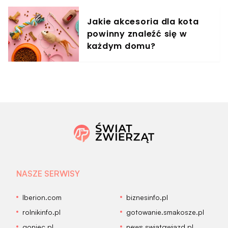
Jakie akcesoria dla kota
powinny znaleźć się w
każdym domu?
NASZE SERWISY
Iberion.com
biznesinfo.pl
rolnikinfo.pl
gotowanie.smakosze.pl
goniec.pl
news.swiatgwiazd.pl