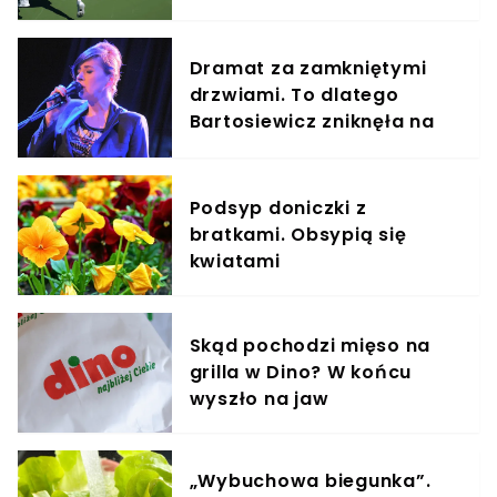
komunikat, jest
potwierdzenie
Dramat za zamkniętymi
drzwiami. To dlatego
Bartosiewicz zniknęła na
22 lata
Podsyp doniczki z
bratkami. Obsypią się
kwiatami
Skąd pochodzi mięso na
grilla w Dino? W końcu
wyszło na jaw
„Wybuchowa biegunka”.