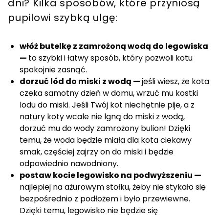
dni? Kilka sposobów, które przyniosą
pupilowi szybką ulgę:
włóż butelkę z zamrożoną wodą do legowiska
—
to szybki i łatwy sposób, który pozwoli kotu
spokojnie zasnąć.
dorzuć lód do miski z wodą —
jeśli wiesz, że kota
czeka samotny dzień w domu, wrzuć mu kostki
lodu do miski. Jeśli Twój kot niechętnie pije, a z
natury koty wcale nie lgną do miski z wodą,
dorzuć mu do wody zamrożony bulion! Dzięki
temu, że woda będzie miała dla kota ciekawy
smak, częściej zajrzy on do miski i będzie
odpowiednio nawodniony.
postaw kocie legowisko na podwyższeniu —
najlepiej na ażurowym stołku, żeby nie stykało się
bezpośrednio z podłożem i było przewiewne.
Dzięki temu, legowisko nie będzie się