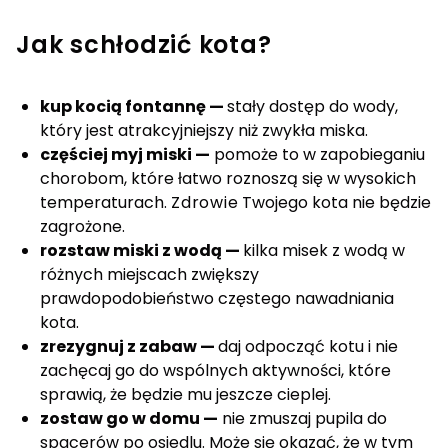
Jak schłodzić kota?
kup kocią fontannę —
stały dostęp do wody,
który jest atrakcyjniejszy niż zwykła miska.
częściej myj miski —
pomoże to w zapobieganiu
chorobom, które łatwo roznoszą się w wysokich
temperaturach.
Zdrowie
Twojego kota nie będzie
zagrożone.
rozstaw miski z wodą —
kilka misek z wodą w
różnych miejscach zwiększy
prawdopodobieństwo częstego nawadniania
kota.
zrezygnuj z zabaw —
daj odpocząć kotu i nie
zachęcaj go do wspólnych aktywności, które
sprawią, że będzie mu jeszcze cieplej.
zostaw go w domu —
nie zmuszaj pupila do
spacerów po osiedlu. Może się okazać, że w tym