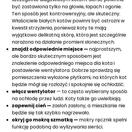
być zostawiona tylko na głowie, łapach i ogonie.
Ten sposób jest kontrowersyjny, ale skuteczny.
Właściciele białych kotów powinni być ostrożni w
kwestii strzyżenia, ponieważ koty te mają
wyjątkowo delikatną skórę, która jest szczególnie
narażona na działanie promieni słonecznych.
znajdź odpowiednie miejsce —
najprostszym,
ale bardzo skutecznym sposobem jest
znalezienie odpowiedniego miejsca dla kota i
postawienie wentylatora. Dobrze sprawdzą się
pomieszczenia wyłożone płytkami, na których kot
będzie mógł się rozłożyć i spokojnie się ochłodzić.
włącz wentylator
— to często wybierany sposób
na ochłodę przez ludzi. Koty także go uwielbiają.
zapewnij cień —
zasłoń zasłony, a mieszkanie nie
będzie się tak szybko nagrzewało.
okryj go mokrą szmatką —
mokry ręcznik spełni
funkcję podobną do wylizywania sierści.