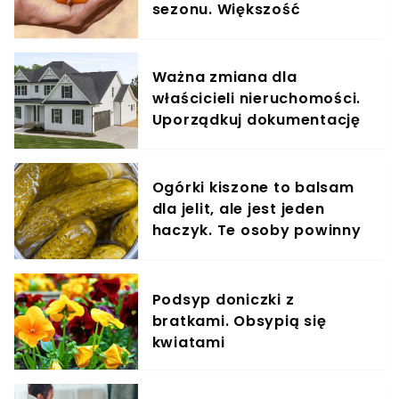
sezonu. Większość
powinna jeść garściami
Ważna zmiana dla
właścicieli nieruchomości.
Uporządkuj dokumentację
do tego terminu
Ogórki kiszone to balsam
dla jelit, ale jest jeden
haczyk. Te osoby powinny
omijać je szerokim łukiem
Podsyp doniczki z
bratkami. Obsypią się
kwiatami