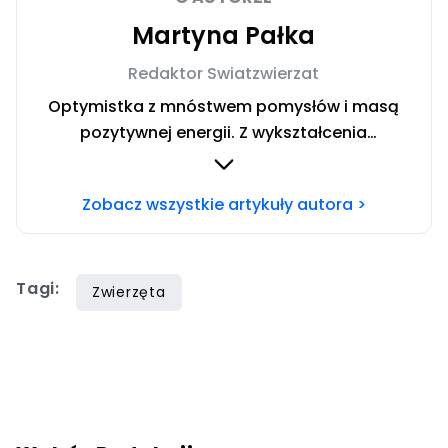
Martyna Pałka
Redaktor Swiatzwierzat
Optymistka z mnóstwem pomysłów i masą
pozytywnej energii. Z wykształcenia
absolwentka Dziennikarstwa i Komunikacji
Społecznej na Uniwersytecie Jagiellońskim. Z
Zobacz wszystkie artykuły autora >
zaciekawieniem śledzę wszystkie wydarzenia
na świecie i w mediach społecznościowych.
Interesuję się psychologią, radiem, muzyką i
Tagi:
zdrowym odżywianiem.
Zwierzęta