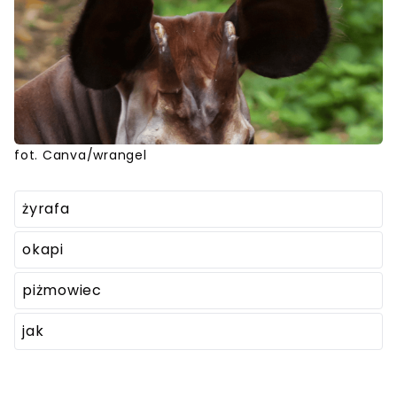
fot. Canva/wrangel
żyrafa
okapi
piżmowiec
jak