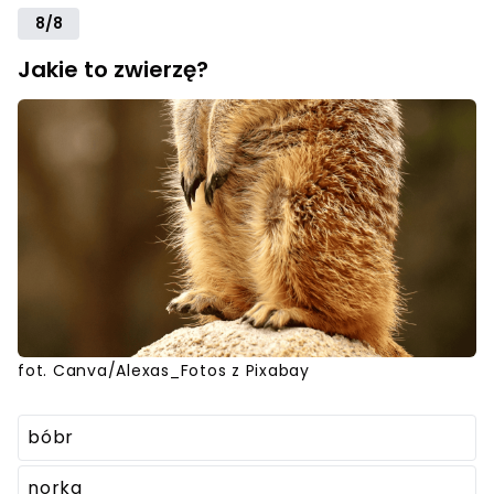
8/8
Jakie to zwierzę?
fot. Canva/Alexas_Fotos z Pixabay
bóbr
norka