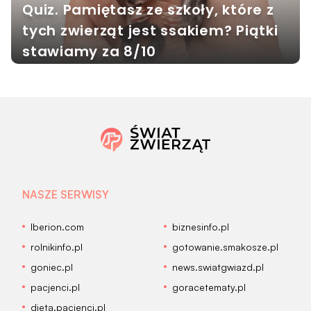
Quiz. Pamiętasz ze szkoły, które z
tych zwierząt jest ssakiem? Piątki
stawiamy za 8/10
NASZE SERWISY
Iberion.com
biznesinfo.pl
rolnikinfo.pl
gotowanie.smakosze.pl
goniec.pl
news.swiatgwiazd.pl
pacjenci.pl
goracetematy.pl
dieta.pacjenci.pl