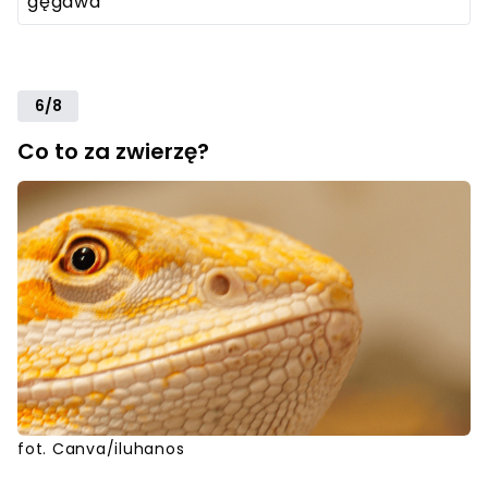
gęgawa
6/8
Co to za zwierzę?
fot. Canva/iluhanos