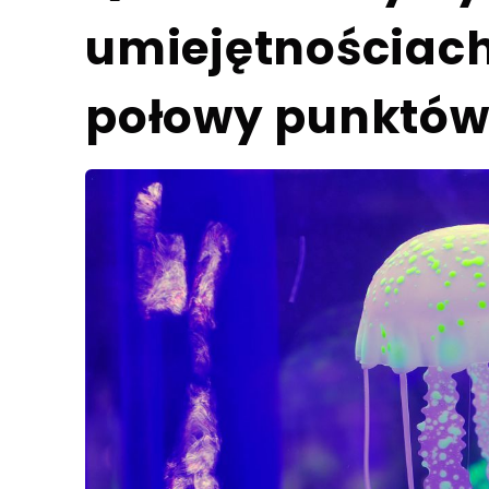
umiejętnościach
połowy punktów 