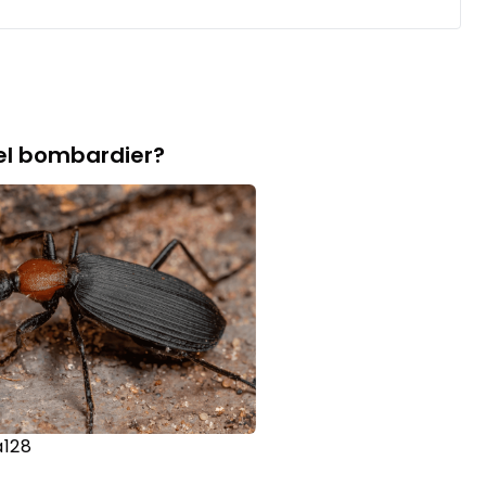
el bombardier?
a128