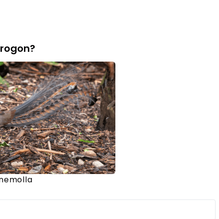
irogon?
nemolla