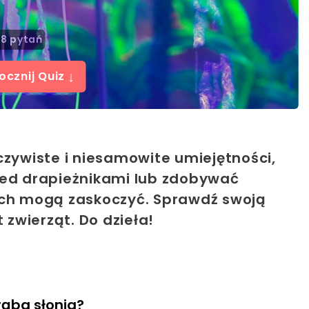
8 pytań
↓
ocznij Quiz
ywiste i niesamowite umiejętności,
zed drapieżnikami lub zdobywać
nich mogą zaskoczyć. Sprawdź swoją
zwierząt. Do dzieła!
rąba słonia?