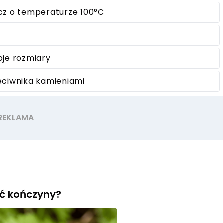
ecz o temperaturze 100°C
oje rozmiary
zeciwnika kamieniami
ać kończyny?