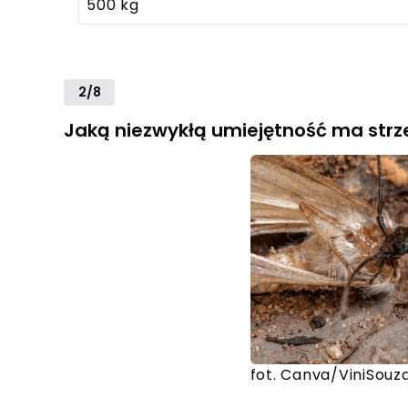
500 kg
2/8
Jaką niezwykłą umiejętność ma strz
fot. Canva/ViniSouz