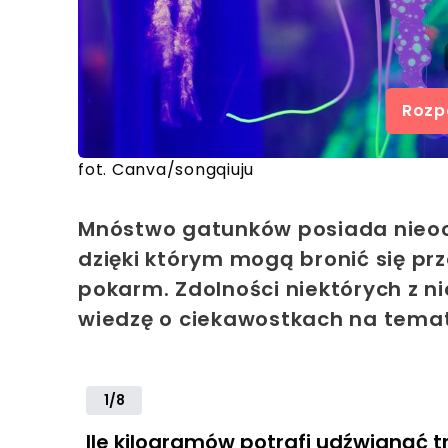
Rozp
fot. Canva/songqiuju
Mnóstwo gatunków posiada nieocz
dzięki którym mogą bronić się pr
pokarm. Zdolności niektórych z 
wiedzę o ciekawostkach na temat 
1/8
Ile kilogramów potrafi udźwignąć t