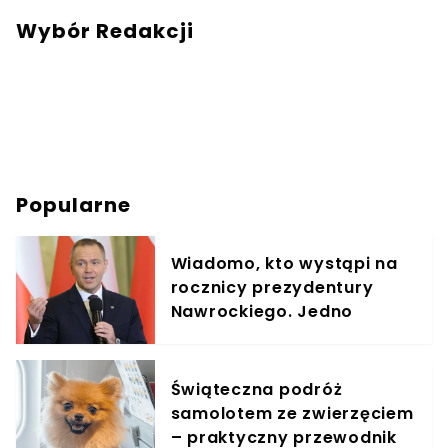
mail:
redakcja@swiatzwierzat.pl
Wybór Redakcji
Popularne
Wiadomo, kto wystąpi na
rocznicy prezydentury
Nawrockiego. Jedno
nazwisko wywołuje emocje
Świąteczna podróż
samolotem ze zwierzęciem
– praktyczny przewodnik