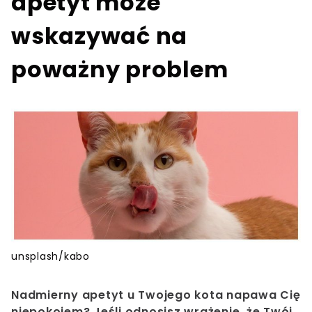
apetyt może
wskazywać na
poważny problem
unsplash/kabo
Nadmierny apetyt u Twojego kota napawa Cię
niepokojem?
Jeśli odnosisz wrażenie, że Twój