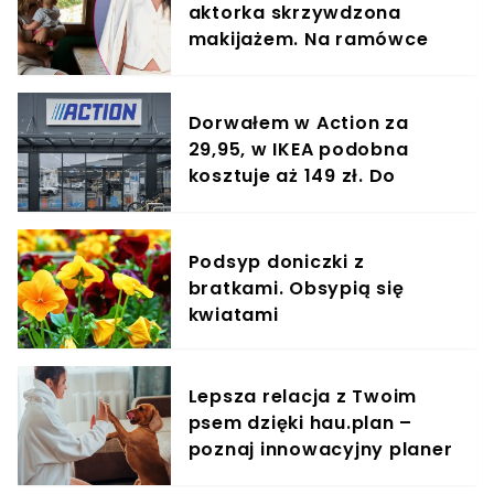
aktorka skrzywdzona
makijażem. Na ramówce
Polsatu ciężko ją poznać
Dorwałem w Action za
29,95, w IKEA podobna
kosztuje aż 149 zł. Do
kuchni nie ma lepszego
cudeńka
Podsyp doniczki z
bratkami. Obsypią się
kwiatami
Lepsza relacja z Twoim
psem dzięki hau.plan –
poznaj innowacyjny planer
treningowy