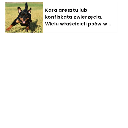
Kara aresztu lub
konfiskata zwierzęcia.
Wielu właścicieli psów w
Polsce nieświadomie łamie
prawo