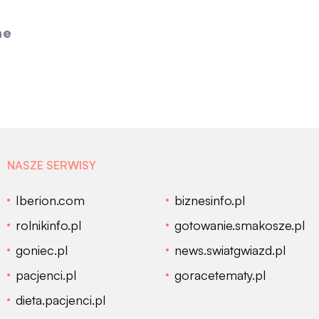
ne
NASZE SERWISY
Iberion.com
biznesinfo.pl
rolnikinfo.pl
gotowanie.smakosze.pl
goniec.pl
news.swiatgwiazd.pl
pacjenci.pl
goracetematy.pl
dieta.pacjenci.pl