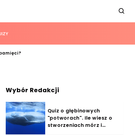
UIZY
 pamięci?
Wybór Redakcji
Quiz o głębinowych
"potworach". Ile wiesz o
stworzeniach mórz i
oceanów?