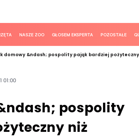
RZĘTA
NASZE ZOO
GŁOSEM EKSPERTA
POZOSTAŁE
Q
ik domowy &ndash; pospolity pająk bardziej pożyteczny
1 01:00
ndash; pospolity
ożyteczny niż