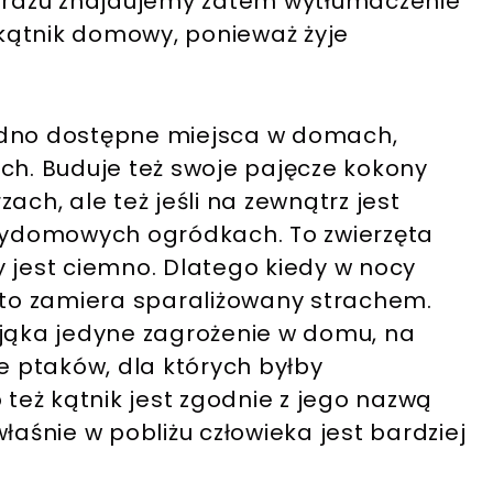
d razu znajdujemy zatem wytłumaczenie
kątnik domowy, ponieważ żyje
udno dostępne miejsca w domach,
ch. Buduje też swoje pajęcze kokony
ach, ale też jeśli na zewnątrz jest
rzydomowych ogródkach. To zwierzęta
 jest ciemno. Dlatego kiedy w nocy
ęsto zamiera sparaliżowany strachem.
ająka jedyne zagrożenie w domu, na
je ptaków, dla których byłby
eż kątnik jest zgodnie z jego nazwą
śnie w pobliżu człowieka jest bardziej