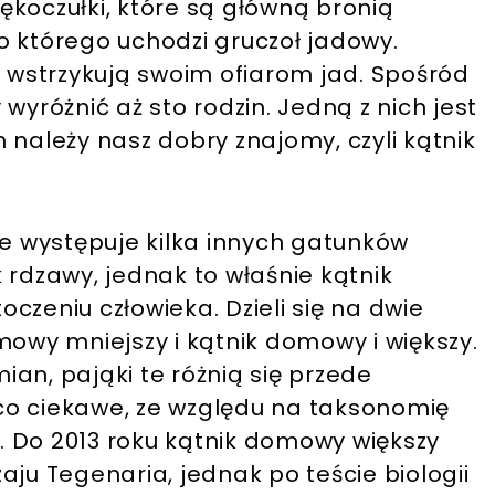
ękoczułki, które są główną bronią
o którego uchodzi gruczoł jadowy.
i wstrzykują swoim ofiarom jad. Spośród
różnić aż sto rodzin. Jedną z nich jest
 należy nasz dobry znajomy, czyli kątnik
 występuje kilka innych gatunków
ik rdzawy, jednak to właśnie kątnik
czeniu człowieka. Dzieli się na dwie
wy mniejszy i kątnik domowy i większy.
an, pająki te różnią się przede
e co ciekawe, ze względu na taksonomię
 Do 2013 roku kątnik domowy większy
aju Tegenaria, jednak po teście biologii