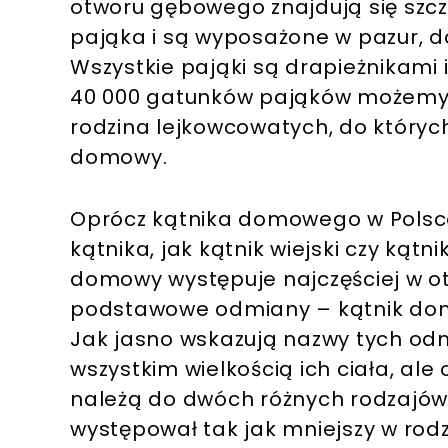
otworu gębowego znajdują się szcz
pająka i są wyposażone w pazur, d
Wszystkie pająki są drapieżnikami 
40 000 gatunków pająków możemy wy
rodzina lejkowcowatych, do których
domowy.
Oprócz kątnika domowego w Polsce
kątnika, jak kątnik wiejski czy kątn
domowy występuje najczęściej w oto
podstawowe odmiany – kątnik domo
Jak jasno wskazują nazwy tych odmi
wszystkim wielkością ich ciała, al
należą do dwóch różnych rodzajów.
występował tak jak mniejszy w rodz