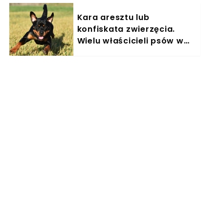
Kara aresztu lub
konfiskata zwierzęcia.
Wielu właścicieli psów w
Polsce nieświadomie łamie
prawo