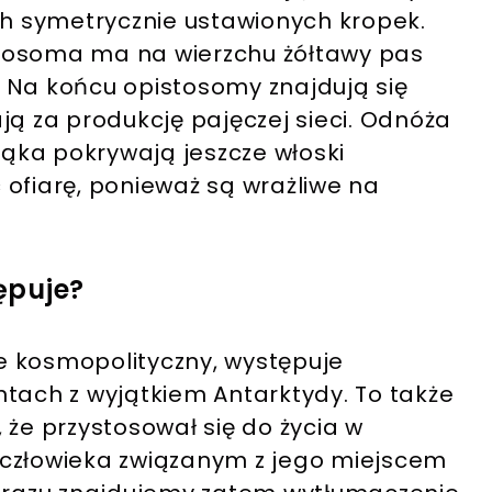
ch symetrycznie ustawionych kropek.
tosoma ma na wierzchu żółtawy pas
 Na końcu opistosomy znajdują się
ją za produkcję pajęczej sieci. Odnóża
ająka pokrywają jeszcze włoski
 ofiarę, ponieważ są wrażliwe na
ępuje?
e kosmopolityczny, występuje
ntach z wyjątkiem Antarktydy. To także
 że przystosował się do życia w
 człowieka związanym z jego miejscem