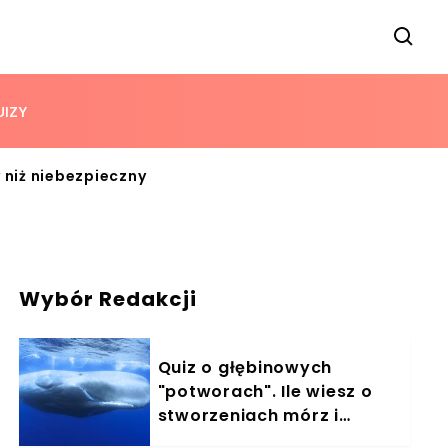
UIZY
 niż niebezpieczny
Wybór Redakcji
Quiz o głębinowych
"potworach". Ile wiesz o
stworzeniach mórz i
oceanów?