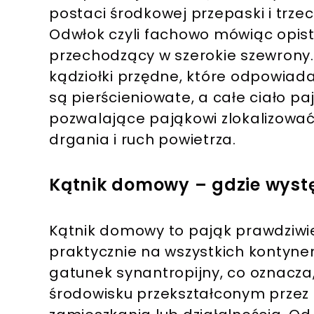
postaci środkowej przepaski i trze
Odwłok czyli fachowo mówiąc opis
przechodzący w szerokie szewrony.
kądziołki przędne, które odpowiada
są pierścieniowate, a całe ciało p
pozwalające pająkowi zlokalizować
drgania i ruch powietrza.
Kątnik domowy – gdzie wyst
Kątnik domowy to pająk prawdziwi
praktycznie na wszystkich kontyne
gatunek synantropijny, co oznacza,
środowisku przekształconym przez