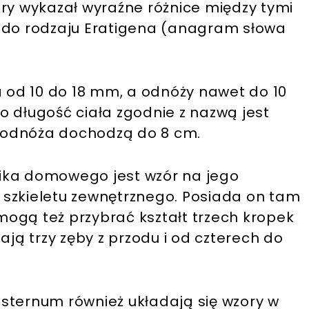
óry wykazał wyraźne różnice między tymi
y do rodzaju Eratigena (anagram słowa
a od 10 do 18 mm, a odnóży nawet do 10
o długość ciała zgodnie z nazwą jest
 a odnóża dochodzą do 8 cm.
ika domowego jest wzór na jego
ci szkieletu zewnętrznego. Posiada on tam
ogą też przybrać kształt trzech kropek
ają trzy zęby z przodu i od czterech do
a sternum również układają się wzory w