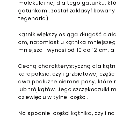
molekularnej dla tego gatunku, kt
gatunkami, został zaklasyfikowan
tegenaria).
Kątnik większy osiąga długość ciał
cm, natomiast u kątnika mniejszeg
mniejsza i wynosi od 10 do 12 cm,
Cechą charakterystyczną dla kątn
karapaksie, czyli grzbietowej częś
dwa podłużne ciemne pasy, które m
lub trójkątów. Jego szczękoczułki m
dziewięciu w tylnej części.
Na spodniej części kątnika, czyli n