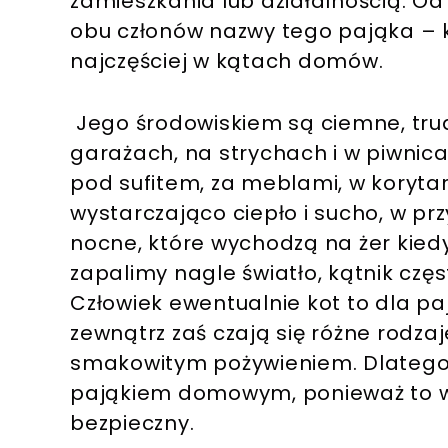
zamieszkania lub działalnością. O
obu członów nazwy tego pająka – 
najczęściej w kątach domów.
Jego środowiskiem są ciemne, tr
garażach, na strychach i w piwnica
pod sufitem, za meblami, w korytarz
wystarczająco ciepło i sucho, w p
nocne, które wychodzą na żer kiedy
zapalimy nagle światło, kątnik cz
Człowiek ewentualnie kot to dla p
zewnątrz zaś czają się różne rodza
smakowitym pożywieniem. Dlatego t
pająkiem domowym, ponieważ to wła
bezpieczny.