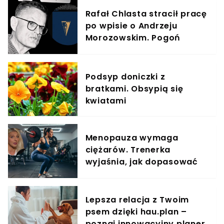
Rafał Chlasta stracił pracę
po wpisie o Andrzeju
Morozowskim. Pogoń
Szczecin zakończyła
współpracę
Podsyp doniczki z
bratkami. Obsypią się
kwiatami
Menopauza wymaga
ciężarów. Trenerka
wyjaśnia, jak dopasować
trening do kobiecego
organizmu
Lepsza relacja z Twoim
psem dzięki hau.plan –
poznaj innowacyjny planer