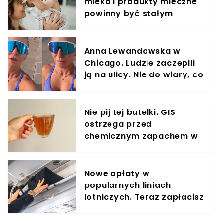
mleko i produkty mleczne
powinny być stałym
elementem diety roczniaka
Anna Lewandowska w
Chicago. Ludzie zaczepili
ją na ulicy. Nie do wiary, co
usłyszała
Nie pij tej butelki. GIS
ostrzega przed
chemicznym zapachem w
znanym napoju
Nowe opłaty w
popularnych liniach
lotniczych. Teraz zapłacisz
za umieszczenie bagażu w
schowku