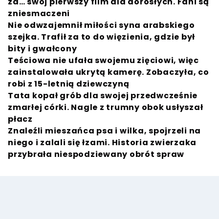
za… swój pierwszy film dla dorosłych. Fani są
zniesmaczeni
Nie odwzajemnił miłości syna arabskiego
szejka. Trafił za to do więzienia, gdzie był
bity i gwałcony
Teściowa nie ufała swojemu zięciowi, więc
zainstalowała ukrytą kamerę. Zobaczyła, co
robi z 15-letnią dziewczyną
Tata kopał grób dla swojej przedwcześnie
zmarłej córki. Nagle z trumny obok usłyszał
płacz
Znaleźli mieszańca psa i wilka, spojrzeli na
niego i zalali się łzami. Historia zwierzaka
przybrała niespodziewany obrót spraw