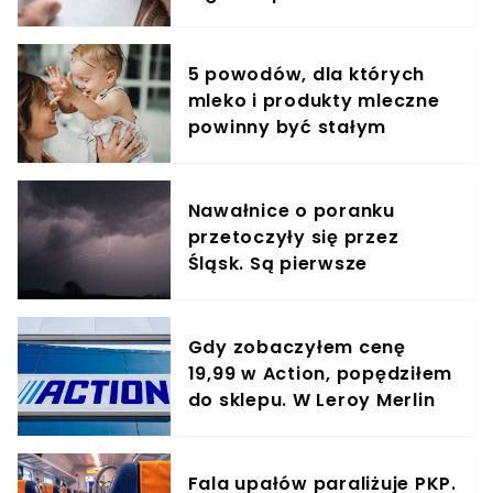
5 powodów, dla których
mleko i produkty mleczne
powinny być stałym
elementem diety roczniaka
Nawałnice o poranku
przetoczyły się przez
Śląsk. Są pierwsze
podtopienia, nagrania
obiegły Polskę
Gdy zobaczyłem cenę
19,99 w Action, popędziłem
do sklepu. W Leroy Merlin
podobny aż za 94,99 zł
Fala upałów paraliżuje PKP.