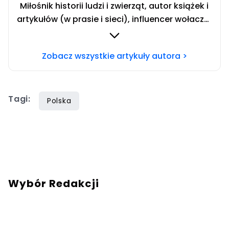
Miłośnik historii ludzi i zwierząt, autor książek i
artykułów (w prasie i sieci), influencer wołacza.
Redaktor swiatzwierzat.pl. Team koty. Chcesz
się ze mną skontaktować? Napisz adresowaną
Zobacz wszystkie artykuły autora >
do mnie wiadomość na mail:
redakcja@swiatzwierzat.pl
Tagi:
Polska
Wybór Redakcji