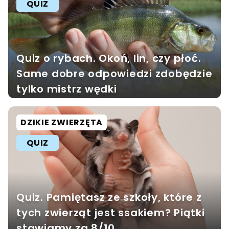
QUIZ
Quiz o rybach. Okoń, lin, czy płoć.
Same dobre odpowiedzi zdobędzie
tylko mistrz wędki
DZIKIE ZWIERZĘTA
QUIZ
Quiz. Pamiętasz ze szkoły, które z
tych zwierząt jest ssakiem? Piątki
stawiamy za 8/10