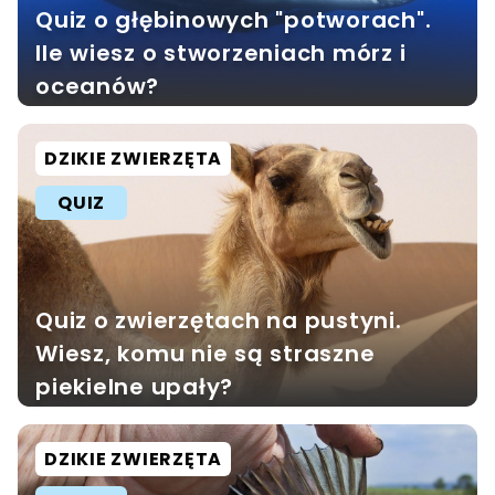
Quiz o głębinowych "potworach".
Ile wiesz o stworzeniach mórz i
oceanów?
DZIKIE ZWIERZĘTA
QUIZ
Quiz o zwierzętach na pustyni.
Wiesz, komu nie są straszne
piekielne upały?
DZIKIE ZWIERZĘTA