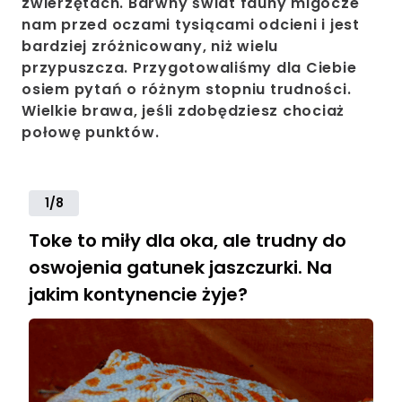
zwierzętach. Barwny świat fauny migocze
nam przed oczami tysiącami odcieni i jest
bardziej zróżnicowany, niż wielu
przypuszcza. Przygotowaliśmy dla Ciebie
osiem pytań o różnym stopniu trudności.
Wielkie brawa, jeśli zdobędziesz chociaż
połowę punktów.
1/8
Toke to miły dla oka, ale trudny do
oswojenia gatunek jaszczurki. Na
jakim kontynencie żyje?